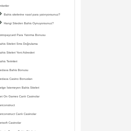
nketler
Bahis sitelerine nasıl para yatırıyorsunuz?
Hangi Siteden Bahis Oynuyorsunuz?
stropaycard Para Yatırma Bonusu
ahis Siteleri Sms Doğrulama
ahis Siteleri Yeni Adresleri
ahis Terimleri
edava Bahis Bonusu
edava Casino Bonusları
elge İstemeyen Bahis Siteleri
et On Games Canlı Casinolar
etconstruct
etconstruct Canlı Casinolar
etsoft Casinolar