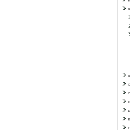
B
B
B
C
C
C
E
E
E