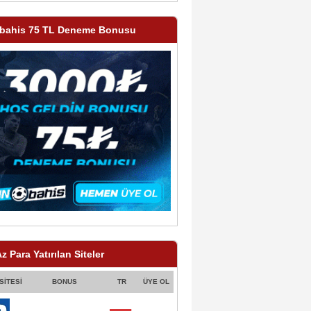
bahis 75 TL Deneme Bonusu
z Para Yatırılan Siteler
SİTESİ
BONUS
TR
ÜYE OL