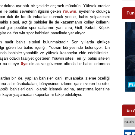
por dalına ayrıntılı bir şekilde erişmek mümkün. Yüksek oranlar
 ile bahis severlerin ilgisini çeken
Youwin
, üyelerine oldukça
Fun
por dalı ile kısıtlı imkanlar sunmak yerine, bahis yelpazesini
ahis sitesi, açtığı bahisler ile de kazanmanın kollay kollarını
ol gibi popüler spor dallarının yanı sıra, Golf, Kriket, Köpek
lar da Youwin spor bahisleri panelinde yer alıyor.
 nadir bahis siteleri bulunmaktadır. Son yıllarda gittikçe
ilgi gören bu bahis içeriği, Youwin bünyesinde bulunuyor. En
usunda bahisler yapabilir ve yüksek kazançlar elde edebilirsiniz.
 odaklı faaliyet gösteren Youwin sitesi, en iyi bahis siteleri
n bu siteye
üye
olmak ve güvence altında bir bahis ortamına
rdan biri de, yapılan bahisleri canlı müsabaka izleme özelliği
dalına ait müsabakaları, bünyesinde izleme şansı veren bu site,
ptığı bahisleri canlı olarak izlemek adına, araştırma içerisine
n kaybı yaşamadan kuponlarını takip edebiliyor.
En A
BAHİS 