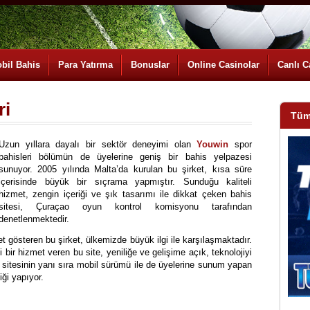
bil Bahis
Para Yatırma
Bonuslar
Online Casinolar
Canlı C
ri
Tüm
Uzun yıllara dayalı bir sektör deneyimi olan
Youwin
spor
bahisleri bölümün de üyelerine geniş bir bahis yelpazesi
sunuyor. 2005 yılında Malta’da kurulan bu şirket, kısa süre
içerisinde büyük bir sıçrama yapmıştır. Sunduğu kaliteli
hizmet, zengin içeriği ve şık tasarımı ile dikkat çeken bahis
sitesi, Çuraçao oyun kontrol komisyonu tarafından
denetlenmektedir.
t gösteren bu şirket, ülkemizde büyük ilgi ile karşılaşmaktadır.
i bir hizmet veren bu site, yeniliğe ve gelişime açık, teknolojiyi
b sitesinin yanı sıra mobil sürümü ile de üyelerine sunum yapan
iği yapıyor.