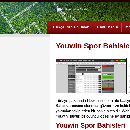
Türkçe Bahis Siteleri
Canlı Bahis
Mo
Youwin Spor Bahisle
Türkiye pazarında Hepsibahis ismi ile faaliye
Bahis ve casino alanında güvenilir ve kalitel
yakından takip eden bir bahis sitesidir. We
Youwin, büyük bir oyuncu kitlesine ev sahipl
Youwin Spor Bahisleri