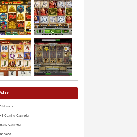
alar
0 Numara
×2 Gaming Casinolar
matic Casinolar
nasayfa