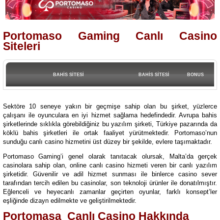
Portomaso Gaming Canlı Casino
Siteleri
BAHİS SİTESİ
BAHİS SİTESİ
BONUS
Sektöre 10 seneye yakın bir geçmişe sahip olan bu şirket, yüzlerce
çalışanı ile oyunculara en iyi hizmet sağlama hedefindedir. Avrupa bahis
şirketlerinde sıklıkla görebildiğiniz bu yazılım şirketi, Türkiye pazarında da
köklü bahis şirketleri ile ortak faaliyet yürütmektedir. Portomaso’nun
sunduğu canlı casino hizmetini üst düzey bir şekilde, evlere taşımaktadır.
Portomaso Gaming’i genel olarak tanıtacak olursak, Malta’da gerçek
casinolara sahip olan, online canlı casino hizmeti veren bir canlı yazılım
şirketidir. Güvenilir ve adil hizmet sunması ile binlerce casino sever
tarafından tercih edilen bu casinolar, son teknoloji ürünler ile donatılmıştır.
Eğlenceli ve heyecanlı zamanlar geçirten oyunlar, farklı konsept’ler
eşliğinde dizayn edilmekte ve geliştirilmektedir.
Portomasa Canlı Casino Hakkında