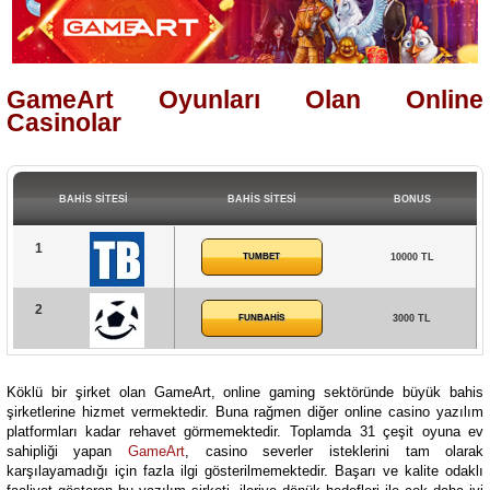
GameArt Oyunları Olan Online
Casinolar
BAHİS SİTESİ
BAHİS SİTESİ
BONUS
1
TUMBET
10000 TL
2
FUNBAHIS
3000 TL
Köklü bir şirket olan GameArt, online gaming sektöründe büyük bahis
şirketlerine hizmet vermektedir. Buna rağmen diğer online casino yazılım
platformları kadar rehavet görmemektedir. Toplamda 31 çeşit oyuna ev
sahipliği yapan
GameArt
, casino severler isteklerini tam olarak
karşılayamadığı için fazla ilgi gösterilmemektedir. Başarı ve kalite odaklı