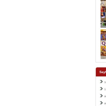
Sayf
1
1
A
A