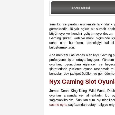
BAHİS SİTESİ
Yenilikçi ve yaratıcı ürünleri ile farkındalı
görmektedir. 10 yılı aşkın bir süredir cas
büyümeye ve kendini geliştirmeye devam edi
Gaming şirketi, web ve mobil biçiminde içe
sahip olan bu firma, teknolojiyi kalite
buluşturmaktadır.
Ana merkezi Las Vegas olan Nyx Gaming şirk
profesyonel işler ortaya koyuyor. Yüksem 
oyunları, oyunculara eğlenceli ve heyeca
şirketlerinde yüzlerce oyuna rastlamak
bonuslar, dev jackpot ödülleri ve geri ödeme o
Nyx Gaming Slot Oyunl
James Dean, King Kong, Wild West, Doubl
oyunları arasında yer almaktadır. Bu o
sağlayabilirsiniz. Sunulan tüm oyunlar lis
casino oyna
sayfasından detaylı bilgiye erişe