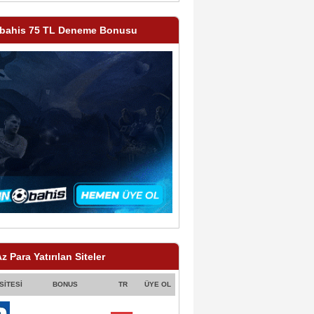
bahis 75 TL Deneme Bonusu
z Para Yatırılan Siteler
SİTESİ
BONUS
TR
ÜYE OL