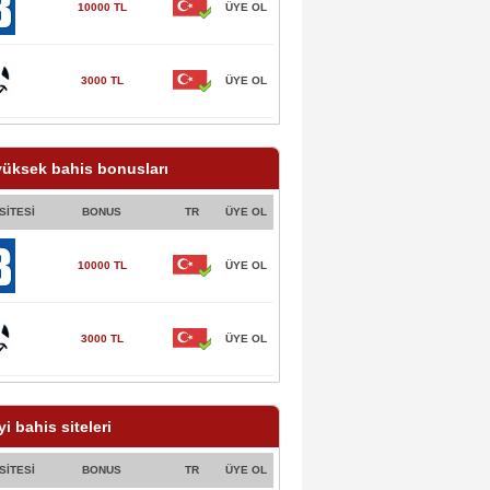
10000 TL
ÜYE OL
3000 TL
ÜYE OL
yüksek bahis bonusları
SİTESİ
BONUS
TR
ÜYE OL
10000 TL
ÜYE OL
3000 TL
ÜYE OL
yi bahis siteleri
SİTESİ
BONUS
TR
ÜYE OL