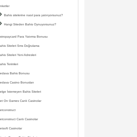
nketler
Bahis sitelerine nasıl para yatırıyorsunuz?
Hangi Siteden Bahis Oynuyorsunuz?
stropaycard Para Yatırma Bonusu
ahis Siteleri Sms Doğrulama
ahis Siteleri Yeni Adresleri
ahis Terimleri
edava Bahis Bonusu
edava Casino Bonusları
elge İstemeyen Bahis Siteleri
et On Games Canlı Casinolar
etconstruct
etconstruct Canlı Casinolar
etsoft Casinolar