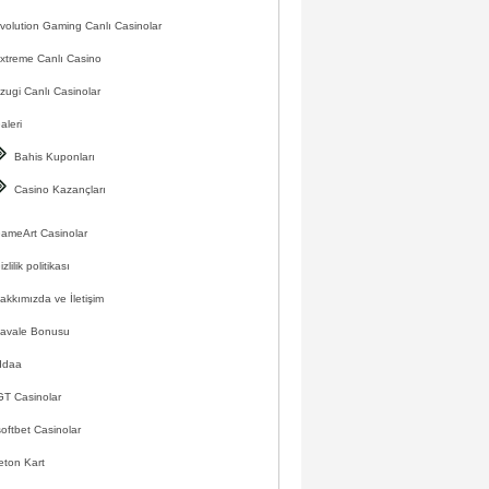
volution Gaming Canlı Casinolar
xtreme Canlı Casino
zugi Canlı Casinolar
aleri
Bahis Kuponları
Casino Kazançları
ameArt Casinolar
izlilik politikası
akkımızda ve İletişim
avale Bonusu
ddaa
GT Casinolar
softbet Casinolar
eton Kart