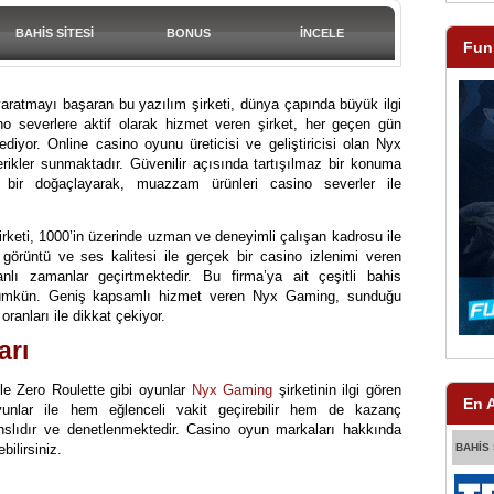
BAHİS SİTESİ
BONUS
İNCELE
Fun
k yaratmayı başaran bu yazılım şirketi, dünya çapında büyük ilgi
ino severlere aktif olarak hizmet veren şirket, her geçen gün
yor. Online casino oyunu üreticisi ve geliştiricisi olan Nyx
rikler sunmaktadır. Güvenilir açısında tartışılmaz bir konuma
li bir doğaçlayarak, muazzam ürünleri casino severler ile
eti, 1000’in üzerinde uzman ve deneyimli çalışan kadrosu ile
görüntü ve ses kalitesi ile gerçek bir casino izlenimi veren
nlı zamanlar geçirtmektedir. Bu firma’ya ait çeşitli bahis
 mümkün. Geniş kapsamlı hizmet veren Nyx Gaming, sunduğu
ranları ile dikkat çekiyor.
arı
e Zero Roulette gibi oyunlar
Nyx Gaming
şirketinin ilgi gören
En A
yunlar ile hem eğlenceli vakit geçirebilir hem de kazanç
anslıdır ve denetlenmektedir. Casino oyun markaları hakkında
bilirsiniz.
BAHİS 