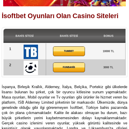
İsoftbet Oyunları Olan Casino Siteleri
BAHİS SİTESİ
BAHİS SİTESİ
BONUS
1
TUMBET
10000 TL
2
FUNBAHIS
3000 TL
İspanya, Birleşik Krallık, Alderney, İtalya, Belçika, Portekiz gibi ülkelerde
lisansı bulunan bu şirket, çok bir oyuncu kitlesine sunum yapmaktadır.
Masa oyunları, Mobil oyunlar ve Tv oyunları gibi ürünler ile hizmet veren bu
platform, ISB Alderney Limited şirketinin bir markasıdır. Ülkemizde, dünya
genelinde olduğu gibi ilgi göreremeyen İsoftbet, Türkiye bahis pazarında
çok ön plana çıkmamaktadır. Kalite ile alakası olmayan bu durum, bazı
büyük şirketlerin yerini kaybetmemesinden dolayı kaynaklanmaktadır.
Gerçek casino izlenimi veren oyunlar, yüksek görüntü kalitesinde ve
kesintisiz olarak yayınlanmaktadır. Londra ve Lüksemburg’ta ofisleri