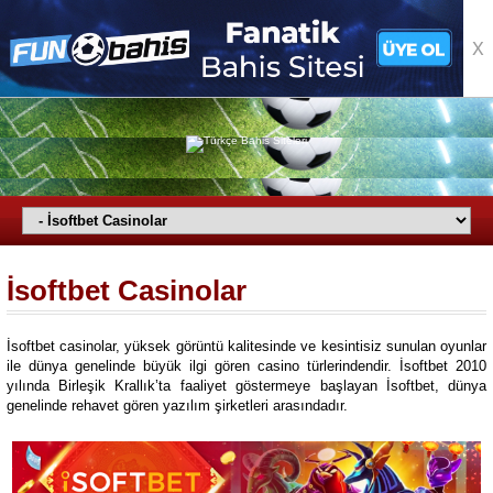
X
İsoftbet Casinolar
İsoftbet casinolar, yüksek görüntü kalitesinde ve kesintisiz sunulan oyunlar
ile dünya genelinde büyük ilgi gören casino türlerindendir. İsoftbet 2010
yılında Birleşik Krallık’ta faaliyet göstermeye başlayan İsoftbet, dünya
genelinde rehavet gören yazılım şirketleri arasındadır.