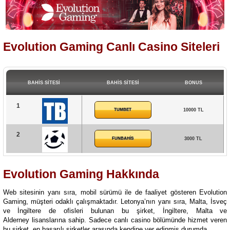
Evolution Gaming Canlı Casino Siteleri
BAHİS SİTESİ
BAHİS SİTESİ
BONUS
1
TUMBET
10000 TL
2
FUNBAHIS
3000 TL
Evolution Gaming Hakkında
Web sitesinin yanı sıra, mobil sürümü ile de faaliyet gösteren Evolution
Gaming, müşteri odaklı çalışmaktadır. Letonya’nın yanı sıra, Malta, İsveç
ve İngiltere de ofisleri bulunan bu şirket, İngiltere, Malta ve
Alderney lisanslarına sahip. Sadece canlı casino bölümünde hizmet veren
bu şirket, en başarılı şirketler arasında kendine yer edinmiş durumda.