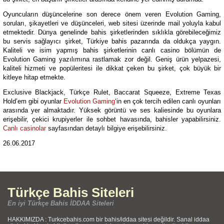
Oyuncuların düşüncelerine son derece önem veren Evolution Gaming,
soruları, şikayetleri ve düşünceleri, web sitesi üzerinde mail yoluyla kabul
etmektedir. Dünya genelinde bahis şirketlerinden sıklıkla görebileceğimiz
bu servis sağlayıcı şirket, Türkiye bahis pazarında da oldukça yaygın.
Kaliteli ve isim yapmış bahis şirketlerinin canlı casino bölümün de
Evolution Gaming yazılımına rastlamak zor değil. Geniş ürün yelpazesi,
kaliteli hizmeti ve popüleritesi ile dikkat çeken bu şirket, çok büyük bir
kitleye hitap etmekte.
Exclusive Blackjack, Türkçe Rulet, Baccarat Squeeze, Extreme Texas
Hold’em gibi oyunlar
Evolution Gaming
‘in en çok tercih edilen canlı oyunları
arasında yer almaktadır. Yüksek görüntü ve ses kaliesinde bu oyunlara
erişebilir, çekici krupiyerler ile sohbet havasında, bahisler yapabilirsiniz.
Canlı casinolar
sayfasından detaylı bilgiye erişebilirsiniz.
26.06.2017
Türkçe Bahis Siteleri
En iyi Türkçe Bahis İDDAA Siteleri
HAKKIMIZDA : Turkcebahis.com bir bahis/iddaa sitesi değildir. Sanal iddaa