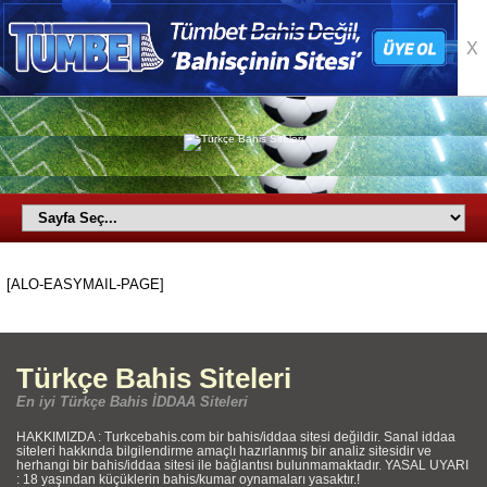
X
[ALO-EASYMAIL-PAGE]
Türkçe Bahis Siteleri
En iyi Türkçe Bahis İDDAA Siteleri
HAKKIMIZDA : Turkcebahis.com bir bahis/iddaa sitesi değildir. Sanal iddaa
siteleri hakkında bilgilendirme amaçlı hazırlanmış bir analiz sitesidir ve
herhangi bir bahis/iddaa sitesi ile bağlantısı bulunmamaktadır. YASAL UYARI
: 18 yaşından küçüklerin bahis/kumar oynamaları yasaktır.!