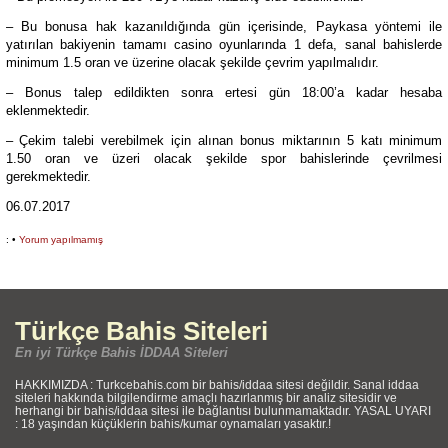
– Bu bonusa hak kazanıldığında gün içerisinde, Paykasa yöntemi ile
yatırılan bakiyenin tamamı casino oyunlarında 1 defa, sanal bahislerde
minimum 1.5 oran ve üzerine olacak şekilde çevrim yapılmalıdır.
– Bonus talep edildikten sonra ertesi gün 18:00’a kadar hesaba
eklenmektedir.
– Çekim talebi verebilmek için alınan bonus miktarının 5 katı minimum
1.50 oran ve üzeri olacak şekilde spor bahislerinde çevrilmesi
gerekmektedir.
06.07.2017
: •
Yorum yapılmamış
Türkçe Bahis Siteleri
En iyi Türkçe Bahis İDDAA Siteleri
HAKKIMIZDA : Turkcebahis.com bir bahis/iddaa sitesi değildir. Sanal iddaa
siteleri hakkında bilgilendirme amaçlı hazırlanmış bir analiz sitesidir ve
herhangi bir bahis/iddaa sitesi ile bağlantısı bulunmamaktadır. YASAL UYARI
: 18 yaşından küçüklerin bahis/kumar oynamaları yasaktır.!