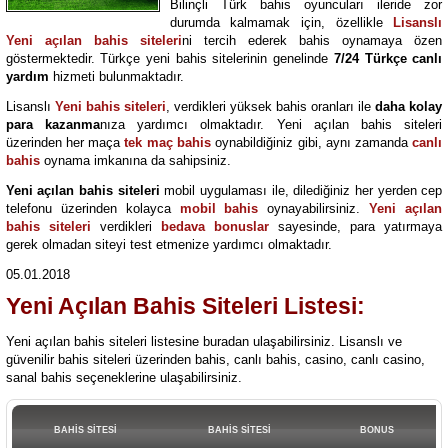
Bilinçli Türk bahis oyuncuları ileride zor
durumda kalmamak için, özellikle
Lisanslı
Yeni açılan bahis siteleri
ni tercih ederek bahis oynamaya özen
göstermektedir. Türkçe yeni bahis sitelerinin genelinde
7/24 Türkçe canlı
yardım
hizmeti bulunmaktadır.
Lisanslı
Yeni bahis siteleri
, verdikleri yüksek bahis oranları ile
daha kolay
para kazanma
nıza yardımcı olmaktadır. Yeni açılan bahis siteleri
üzerinden her maça
tek maç bahis
oynabildiğiniz gibi, aynı zamanda
canlı
bahis
oynama imkanına da sahipsiniz.
Yeni açılan bahis siteleri
mobil uygulaması ile, dilediğiniz her yerden cep
telefonu üzerinden kolayca
mobil bahis
oynayabilirsiniz.
Yeni açılan
bahis siteleri
verdikleri
bedava bonuslar
sayesinde, para yatırmaya
gerek olmadan siteyi test etmenize yardımcı olmaktadır.
05.01.2018
Yeni Açılan Bahis Siteleri Listesi:
Yeni açılan bahis siteleri listesine buradan ulaşabilirsiniz. Lisanslı ve
güvenilir bahis siteleri üzerinden bahis, canlı bahis, casino, canlı casino,
sanal bahis seçeneklerine ulaşabilirsiniz.
BAHİS SİTESİ
BAHİS SİTESİ
BONUS