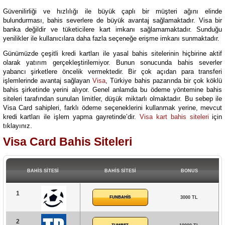
Güvenilirliği ve hızlılığı ile büyük çaplı bir müşteri ağını elinde
bulundurması, bahis severlere de büyük avantaj sağlamaktadır. Visa bir
banka değildir ve tüketicilere kart imkanı sağlamamaktadır. Sunduğu
yenilikler ile kullanıcılara daha fazla seçeneğe erişme imkanı sunmaktadır.
Günümüzde çeşitli kredi kartları ile yasal bahis sitelerinin hiçbirine aktif
olarak yatırım gerçekleştirilemiyor. Bunun sonucunda bahis severler
yabancı şirketlere öncelik vermektedir. Bir çok açıdan para transferi
işlemlerinde avantaj sağlayan
Visa
, Türkiye bahis pazarında bir çok köklü
bahis şirketinde yerini alıyor. Genel anlamda bu ödeme yöntemine bahis
siteleri tarafından sunulan limitler, düşük miktarlı olmaktadır. Bu sebep ile
Visa Card sahipleri, farklı ödeme seçeneklerini kullanmak yerine, mevcut
kredi kartları ile işlem yapma gayretinde’dir.
Visa kart bahis siteleri
için
tıklayınız.
Visa Card Bahis Siteleri
BAHİS SİTESİ
BAHİS SİTESİ
BONUS
1
FUNBAHIS
3000 TL
2