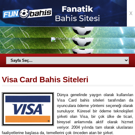
X
Visa Card Bahis Siteleri
Dünya genelinde yaygın olarak kullanılan
Visa Card bahis siteleri tarafından da
oyunculara ödeme yöntemi seçeneği olarak
sunuluyor. Küresel bir ödeme teknolojileri
şirketi olan Visa, bir çok ülke de ticari,
bireysel anlamında aktif olarak hizmet
veriyor. 2004 yılında tam olarak uluslarası
faaliyetlerine başlasa da, temellerini çok önceden atan bir şirket.