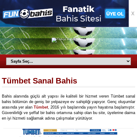
X
Tümbet Sanal Bahis
Bahis alanında güçlü alt yapısı ile kaliteli bir hizmet veren Tümbet sanal
bahis bölümün de geniş bir yelpazeye ev sahipliği yapıyor. Genç oluşumlar
arasında yer alan
Tümbet
, 2016 yılı başlarında yayın hayatına başlamıştır.
Güvenilirliği ve şeffaf bir bahis ortamına sahip olan bu site, üyelerine daima
en iyi hizmeti sağlamak adına çalışmalar yürütüyor.