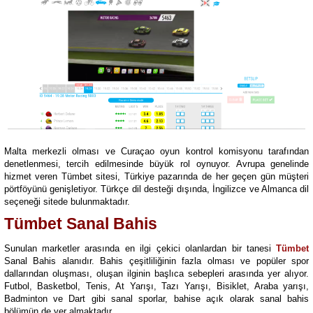
Malta merkezli olması ve Curaçao oyun kontrol komisyonu tarafından
denetlenmesi, tercih edilmesinde büyük rol oynuyor. Avrupa genelinde
hizmet veren Tümbet sitesi, Türkiye pazarında de her geçen gün müşteri
pörtföyünü genişletiyor. Türkçe dil desteği dışında, İngilizce ve Almanca dil
seçeneği sitede bulunmaktadır.
Tümbet Sanal Bahis
Sunulan marketler arasında en ilgi çekici olanlardan bir tanesi
Tümbet
Sanal Bahis alanıdır. Bahis çeşitliliğinin fazla olması ve popüler spor
dallarından oluşması, oluşan ilginin başlıca sebepleri arasında yer alıyor.
Futbol, Basketbol, Tenis, At Yarışı, Tazı Yarışı, Bisiklet, Araba yarışı,
Badminton ve Dart gibi sanal sporlar, bahise açık olarak sanal bahis
bölümün de yer almaktadır.