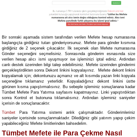
Bir sonraki aşamada sistem tarafından verilen Mefete hesap numarasına
başlangıçta girdiğiniz tutarı gönderiyorsunuz. Mefete para gönder kısmına
girdiğiniz de 2 seçenek çıkacaktır. İlk seçenek olan Mefete numarasına
Gönder seçeneğini seçmelisiniz. Sonrasında gönderim esnasında size
verilen hesap alıcı ismi uyuşmuyor ise işleminizi iptal ediniz. Ardından
canlı destek üzerinden bilgi talep edebilirsiniz. Mefete üzerinden gönderimi
gerçekleştirdikten sonra Dekont linkini kopyalayınız. Mefete dekont linkini
kopyalamak için; dekontunuzu açmanız ve alt kısımda yazan linki kopyala
seçeneğine tıklamanız yeterlidir. Kopyaladığınız dekont linkini üstte
görünen kısma yapıştırmalısınız. Bu sebeple işleminiz sonuçlanana kadar
Tümbet Mefete Para Yatırma sayfasını kapatmayınız. Linki yapıştırdıktan
sonra Kontrol et butonuna tıklamalısınız. Ardından işleminiz saniyeler
içerisin de sonuçlanacaktır.
Tümbet
Para Yatırma sistemi anlık çalışmaktadır. Gönderimleriniz
saniyeler içerisinde sonuçlanmaktadır. Dilediğiniz gibi yatırım yapıp çekim
yapabileceğiniz Mefete limitlerinden bahsedelim.
Tümbet Mefete ile Para Çekme Nasıl