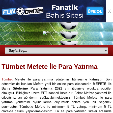
X
Tümbet Mefete İle Para Yatırma
Tümbet
Mefete ile para yatırma yöntemini bünyesine katmıştır. Son
dönemler de kurulan Mefete yerli bir online para cüzdanıdır.
MEFETE ile
Bahis Sitelerine Para Yatırma 2021
yılı itibariyle oldukça popüler
olmuştur. Bildiğimiz üzere EFT saatleri kısıtlıdır. Fakat Mefete yöntemi ile
dilediğiniz an gönderim sağlayabilmektesiniz. Tümbet Mefete ile para
yatırma yöntemini oyuncularına duyurarak onlara yeni bir seçenek
sunmuştur. Tümbet’e Mefete ile minimum 5 TL yatırıp, minimum 5 TL
olarakta çekim yapabilmektesiniz. En az para yatırılan siteler arasında