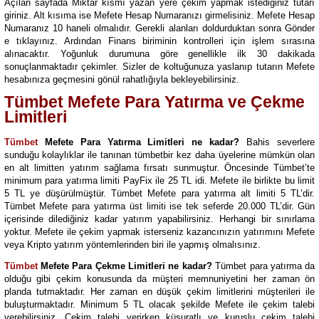
Açılan sayfada Miktar kısmı yazan yere çekim yapmak istediğiniz tutarı
giriniz. Alt kısıma ise Mefete Hesap Numaranızı girmelisiniz. Mefete Hesap
Numaranız 10 haneli olmalıdır. Gerekli alanları doldurduktan sonra Gönder
e tıklayınız. Ardından Finans biriminin kontrolleri için işlem sırasına
alınacaktır. Yoğunluk durumuna göre genellikle ilk 30 dakikada
sonuçlanmaktadır çekimler. Sizler de koltuğunuza yaslanıp tutarın Mefete
hesabınıza geçmesini gönül rahatlığıyla bekleyebilirsiniz.
Tümbet Mefete Para Yatırma ve Çekme
Limitleri
Tümbet
Mefete Para Yatırma Limitleri ne kadar?
Bahis severlere
sunduğu kolaylıklar ile tanınan tümbetbir kez daha üyelerine mümkün olan
en alt limitten yatırım sağlama fırsatı sunmuştur. Öncesinde Tümbet’te
minimum para yatırma limiti PayFix ile 25 TL idi. Mefete ile birlikte bu limit
5 TL ye düşürülmüştür. Tümbet Mefete para yatırma alt limiti 5 TL’dir.
Tümbet Mefete para yatırma üst limiti ise tek seferde 20.000 TL’dir. Gün
içerisinde dilediğiniz kadar yatırım yapabilirsiniz. Herhangi bir sınırlama
yoktur. Mefete ile çekim yapmak isterseniz kazancınızın yatırımını Mefete
veya Kripto yatırım yöntemlerinden biri ile yapmış olmalısınız.
Tümbet
Mefete Para Çekme Limitleri ne kadar?
Tümbet para yatırma da
olduğu gibi çekim konusunda da müşteri memnuniyetini her zaman ön
planda tutmaktadır. Her zaman en düşük çekim limitlerini müşterileri ile
buluşturmaktadır. Minimum 5 TL olacak şekilde Mefete ile çekim talebi
verebilirsiniz. Çekim talebi verirken küsuratlı ve kuruşlu çekim talebi