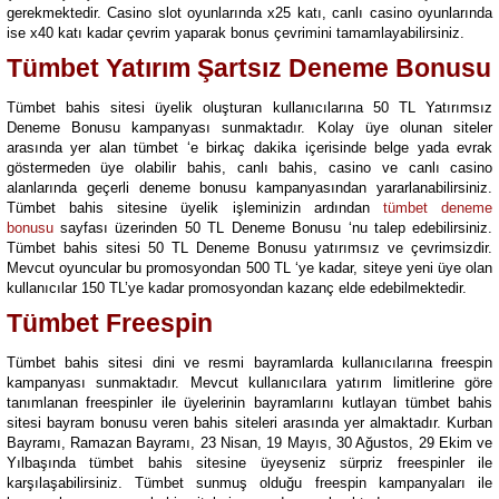
gerekmektedir. Casino slot oyunlarında x25 katı, canlı casino oyunlarında
ise x40 katı kadar çevrim yaparak bonus çevrimini tamamlayabilirsiniz.
Tümbet Yatırım Şartsız Deneme Bonusu
Tümbet bahis sitesi üyelik oluşturan kullanıcılarına 50 TL Yatırımsız
Deneme Bonusu kampanyası sunmaktadır. Kolay üye olunan siteler
arasında yer alan tümbet ‘e birkaç dakika içerisinde belge yada evrak
göstermeden üye olabilir bahis, canlı bahis, casino ve canlı casino
alanlarında geçerli deneme bonusu kampanyasından yararlanabilirsiniz.
Tümbet bahis sitesine üyelik işleminizin ardından
tümbet deneme
bonusu
sayfası üzerinden 50 TL Deneme Bonusu ‘nu talep edebilirsiniz.
Tümbet bahis sitesi 50 TL Deneme Bonusu yatırımsız ve çevrimsizdir.
Mevcut oyuncular bu promosyondan 500 TL ‘ye kadar, siteye yeni üye olan
kullanıcılar 150 TL’ye kadar promosyondan kazanç elde edebilmektedir.
Tümbet Freespin
Tümbet bahis sitesi dini ve resmi bayramlarda kullanıcılarına freespin
kampanyası sunmaktadır. Mevcut kullanıcılara yatırım limitlerine göre
tanımlanan freespinler ile üyelerinin bayramlarını kutlayan tümbet bahis
sitesi bayram bonusu veren bahis siteleri arasında yer almaktadır. Kurban
Bayramı, Ramazan Bayramı, 23 Nisan, 19 Mayıs, 30 Ağustos, 29 Ekim ve
Yılbaşında tümbet bahis sitesine üyeyseniz sürpriz freespinler ile
karşılaşabilirsiniz. Tümbet sunmuş olduğu freespin kampanyaları ile