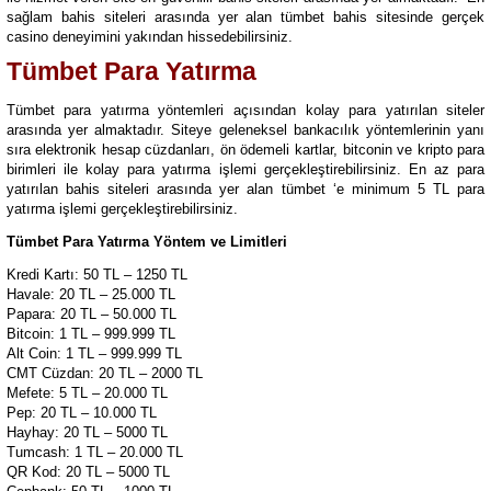
sağlam bahis siteleri arasında yer alan tümbet bahis sitesinde gerçek
casino deneyimini yakından hissedebilirsiniz.
Tümbet Para Yatırma
Tümbet para yatırma yöntemleri açısından kolay para yatırılan siteler
arasında yer almaktadır. Siteye geleneksel bankacılık yöntemlerinin yanı
sıra elektronik hesap cüzdanları, ön ödemeli kartlar, bitconin ve kripto para
birimleri ile kolay para yatırma işlemi gerçekleştirebilirsiniz. En az para
yatırılan bahis siteleri arasında yer alan tümbet ‘e minimum 5 TL para
yatırma işlemi gerçekleştirebilirsiniz.
Tümbet Para Yatırma Yöntem ve Limitleri
Kredi Kartı: 50 TL – 1250 TL
Havale: 20 TL – 25.000 TL
Papara: 20 TL – 50.000 TL
Bitcoin: 1 TL – 999.999 TL
Alt Coin: 1 TL – 999.999 TL
CMT Cüzdan: 20 TL – 2000 TL
Mefete: 5 TL – 20.000 TL
Pep: 20 TL – 10.000 TL
Hayhay: 20 TL – 5000 TL
Tumcash: 1 TL – 20.000 TL
QR Kod: 20 TL – 5000 TL