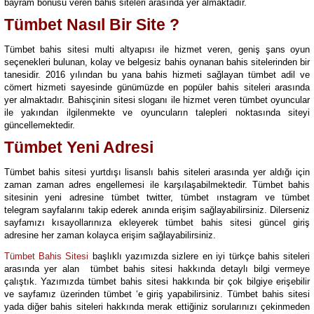
bayram bonusu veren bahis siteleri arasında yer almaktadır.
Tümbet Nasıl Bir Site ?
Tümbet bahis sitesi multi altyapısı ile hizmet veren, geniş şans oyun
seçenekleri bulunan, kolay ve belgesiz bahis oynanan bahis sitelerinden bir
tanesidir. 2016 yılından bu yana bahis hizmeti sağlayan tümbet adil ve
cömert hizmeti sayesinde günümüzde en popüler bahis siteleri arasında
yer almaktadır. Bahisçinin sitesi sloganı ile hizmet veren tümbet oyuncular
ile yakından ilgilenmekte ve oyuncuların talepleri noktasında siteyi
güncellemektedir.
Tümbet Yeni Adresi
Tümbet bahis sitesi yurtdışı lisanslı bahis siteleri arasında yer aldığı için
zaman zaman adres engellemesi ile karşılaşabilmektedir. Tümbet bahis
sitesinin yeni adresine tümbet twitter, tümbet ınstagram ve tümbet
telegram sayfalarını takip ederek anında erişim sağlayabilirsiniz. Dilerseniz
sayfamızı kısayollarınıza ekleyerek tümbet bahis sitesi güncel giriş
adresine her zaman kolayca erişim sağlayabilirsiniz.
Tümbet Bahis Sitesi
başlıklı yazımızda sizlere en iyi türkçe bahis siteleri
arasında yer alan tümbet bahis sitesi hakkında detaylı bilgi vermeye
çalıştık. Yazımızda tümbet bahis sitesi hakkında bir çok bilgiye erişebilir
ve sayfamız üzerinden tümbet ‘e giriş yapabilirsiniz. Tümbet bahis sitesi
yada diğer bahis siteleri hakkında merak ettiğiniz sorularınızı çekinmeden