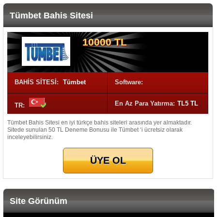
Tümbet Bahis Sitesi
10000 TL
BAHİS SİTESİ:
Tümbet
Software:
En Az Para Yatırma:
TL5 TL
TR:
Tümbet Bahis Sitesi en iyi türkçe bahis siteleri arasında yer almaktadır.
Sitede sunulan 50 TL Deneme Bonusu ile Tümbet ‘i ücretsiz olarak
inceleyebilirsiniz.
ÜYE OL
Site Görünüm