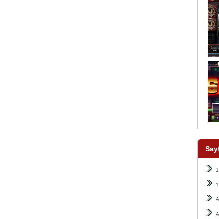
Sayf
1
1
A
A