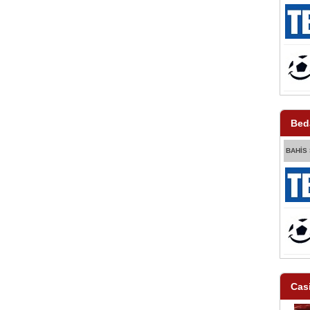
Bed
BAHİS 
Casi