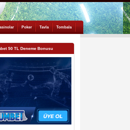
asinolar
Poker
Tavla
Tombala
bet 50 TL Deneme Bonusu