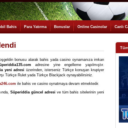
bil Bahis
Para Yatırma
Bonuslar
Online Casinolar
Canlı C
lendi
Tüm
oşgeldin bonusu alarak bahis yada casino oynamanıza imkan
üperiddia135.com
adresine yine engelleme yapılmıştır.
ia yeni adresi
üzerinden, isterseniz Türkçe konuşan krupiyer
arşı Türkçe Rulet yada Türkçe Blackjack oynayabilirsiniz.
a246.com
ile bahis ve casino oynatmaya devam etmektedir.
asında,
Süperiddia güncel adresi
ve tüm bahis sitelerinin yeni