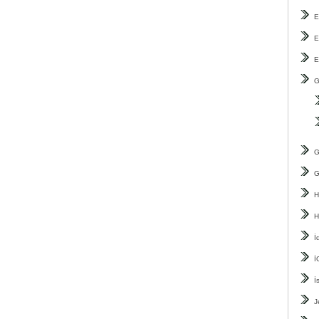
E
E
E
G
G
G
H
H
İ
İ
İ
J