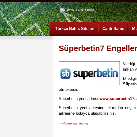
Türkçe Bahis Siteleri
Canlı Bahis
Mo
Süperbetin7 Engelle
Verdiği
imkan 
Dilediğ
Süperb
etmektedir.
Süperbetin yeni adresi
www.superbetin17
Süperbetin yeni adresine tekrardan erişi
adresi
ne kolayca ulaşabilirsiniz.
: •
Yorum yapılmamış