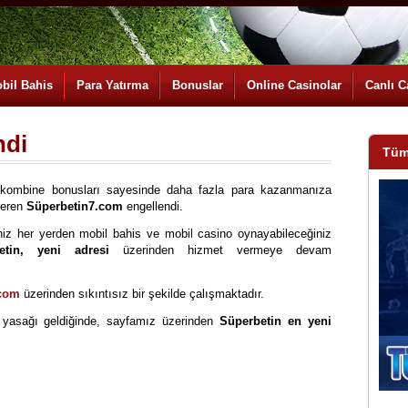
bil Bahis
Para Yatırma
Bonuslar
Online Casinolar
Canlı C
ndi
Tüm
 kombine bonusları sayesinde daha fazla para kazanmanıza
veren
Süperbetin7.com
engellendi.
iniz her yerden mobil bahis ve mobil casino oynayabileceğiniz
etin, yeni adresi
üzerinden hizmet vermeye devam
.com
üzerinden sıkıntısız bir şekilde çalışmaktadır.
m yasağı geldiğinde, sayfamız üzerinden
Süperbetin en yeni