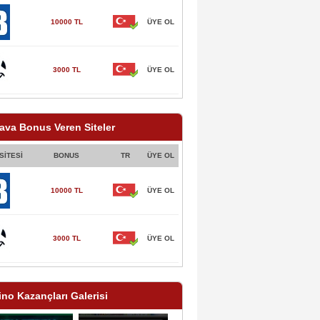
10000 TL
ÜYE OL
3000 TL
ÜYE OL
ava Bonus Veren Siteler
SİTESİ
BONUS
TR
ÜYE OL
10000 TL
ÜYE OL
3000 TL
ÜYE OL
no Kazançları Galerisi