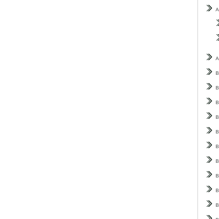
A
A
B
B
B
B
B
B
B
B
B
B