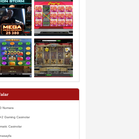
alar
0 Numara
×2 Gaming Casinolar
matic Casinolar
nasayfa