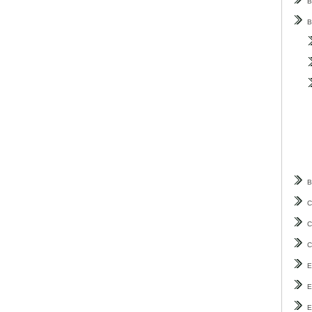
B
B
B
C
C
C
E
E
E