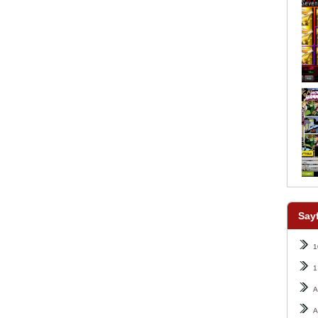
Sayf
1
1
A
A