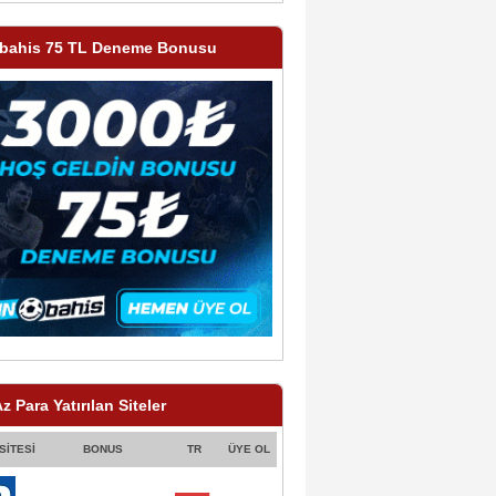
bahis 75 TL Deneme Bonusu
z Para Yatırılan Siteler
SİTESİ
BONUS
TR
ÜYE OL