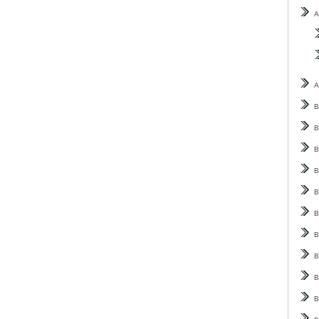
A
A
B
B
B
B
B
B
B
B
B
B