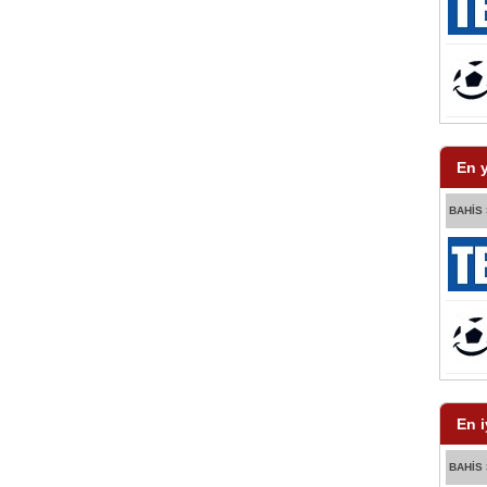
En 
BAHİS 
En i
BAHİS 