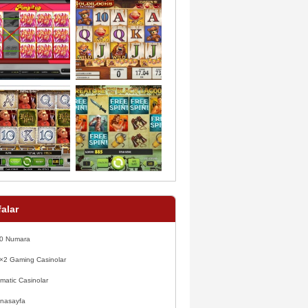
alar
0 Numara
×2 Gaming Casinolar
matic Casinolar
nasayfa