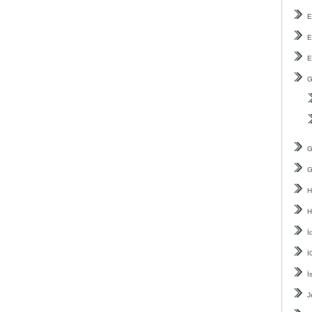
E
E
E
G
G
G
H
H
İ
İ
İ
J