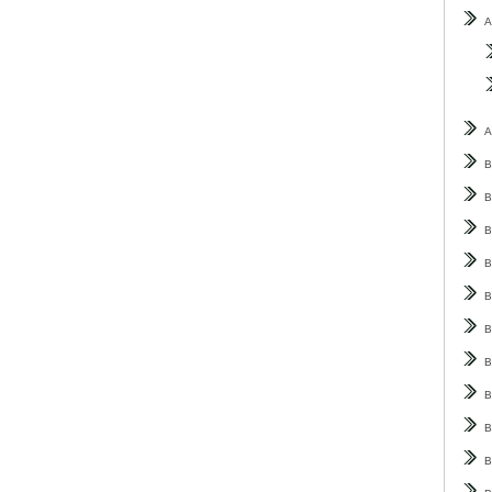
A
A
B
B
B
B
B
B
B
B
B
B