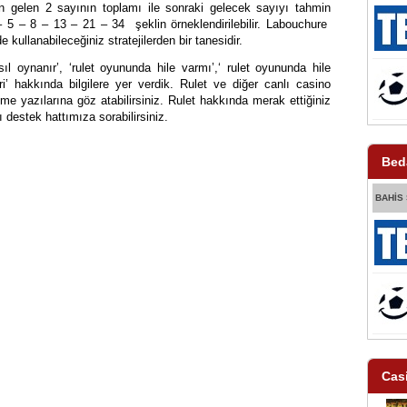
on gelen 2 sayının toplamı ile sonraki gelecek sayıyı tahmin
5 – 8 – 13 – 21 – 34 şeklin örneklendirilebilir. Labouchure
de kullanabileceğiniz stratejilerden bir tanesidir.
ıl oynanır’, ‘rulet oyununda hile varmı’,‘ rulet oyununda hile
ri’ hakkında bilgilere yer verdik. Rulet ve diğer canlı casino
me yazılarına göz atabilirsiniz. Rulet hakkında merak ettiğiniz
 destek hattımıza sorabilirsiniz.
Bed
BAHİS 
Casi