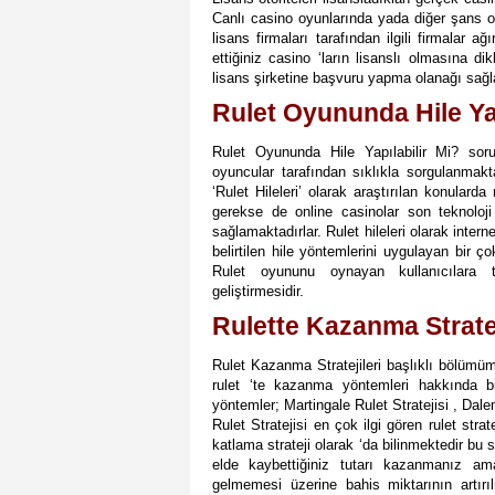
Canlı casino oyunlarında yada diğer şans o
lisans firmaları tarafından ilgili firmalar a
ettiğiniz casino ‘ların lisanslı olmasına 
lisans şirketine başvuru yapma olanağı sağl
Rulet Oyununda Hile Yap
Rulet Oyununda Hile Yapılabilir Mi? so
oyuncular tarafından sıklıkla sorgulanmaktad
‘Rulet Hileleri’ olarak araştırılan konulard
gerekse de online casinolar son teknoloj
sağlamaktadırlar. Rulet hileleri olarak inter
belirtilen hile yöntemlerini uygulayan bir
Rulet oyununu oynayan kullanıcılara tav
geliştirmesidir.
Rulette Kazanma Stratej
Rulet Kazanma Stratejileri başlıklı bölümümüz
rulet ‘te kazanma yöntemleri hakkında bil
yöntemler; Martingale Rulet Stratejisi , Dale
Rulet Stratejisi en çok ilgi gören rulet stra
katlama strateji olarak ‘da bilinmektedir bu 
elde kaybettiğiniz tutarı kazanmanız ama
gelmemesi üzerine bahis miktarının artırıl