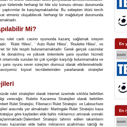
yun türlerinde herhangi bir hile söz konusu olması durumunda
ğır yaptırımlar ile karşılaşmaktadırlar. Bu sebepten ötürü tercih
dikkat etmeniz oluşabilecek herhangi bir mağduriyet durumunda
amaktadır.
ılabilir Mi?
rusu rulet canlı casino oyununda kazanç sağlamak isteyen
En 
ır. ‘Rulet Hilesi’, ‘ Auto Rulet Hilesi’, ‘Roulette Hilesi’, ve
a net bir hile tespiti bulunamamaktadır. Gerek gerçek casinolar
i ile donatılmış ve yüksek önlemlerle şans oyunları hizmeti
BAHİS 
net ortamında sunulan bir çok içeriğin karşılığı bulunmamakta ve
 çok şans oyunu sever süreçten olumsuz olarak etkilenmektedir.
siyemiz kişisel tecrübelerinden yararlanarak stratejiler
ileri
de rulet stratejileri olarak internet üzerinde sıklıkla belirtilen
gi vereceğiz. Rulette Kazanma Stratejileri olarak belirtilen
mbert Rulet Stratejisi, Fibonacci Rulet Stratejisi ve Labouchure
tejileri arasında yer almaktadır. Martingale Rulet Stratejisi kasa
En i
stratejiye göre kaybeden elde bahis miktarınızı artırarak sonraki
çlanmaktadır.Dalembert Stratejisi tahmin edilen rakamların
BAHİS 
ması kazanılan elde bahis miktarının azaltılması taktiği ile