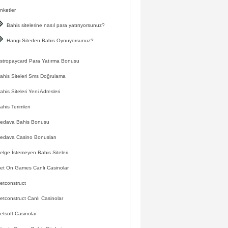
nketler
Bahis sitelerine nasıl para yatırıyorsunuz?
Hangi Siteden Bahis Oynuyorsunuz?
stropaycard Para Yatırma Bonusu
ahis Siteleri Sms Doğrulama
ahis Siteleri Yeni Adresleri
ahis Terimleri
edava Bahis Bonusu
edava Casino Bonusları
elge İstemeyen Bahis Siteleri
et On Games Canlı Casinolar
etconstruct
etconstruct Canlı Casinolar
etsoft Casinolar