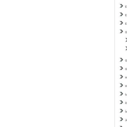
E
E
E
G
G
G
H
H
İ
İ
İ
J