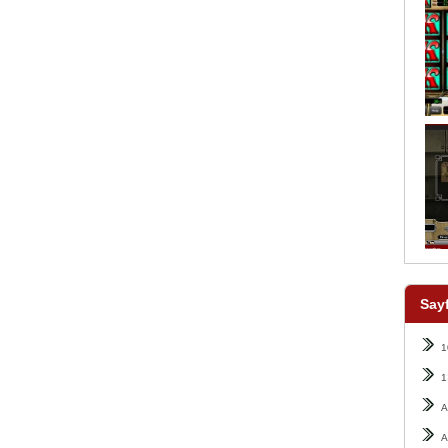
Sayf
1
1
A
A