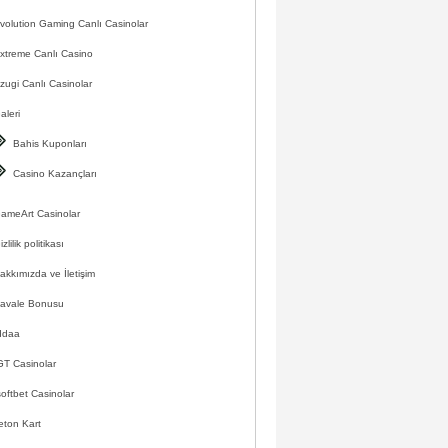
volution Gaming Canlı Casinolar
xtreme Canlı Casino
zugi Canlı Casinolar
aleri
Bahis Kuponları
Casino Kazançları
ameArt Casinolar
izlilik politikası
akkımızda ve İletişim
avale Bonusu
ddaa
GT Casinolar
softbet Casinolar
eton Kart