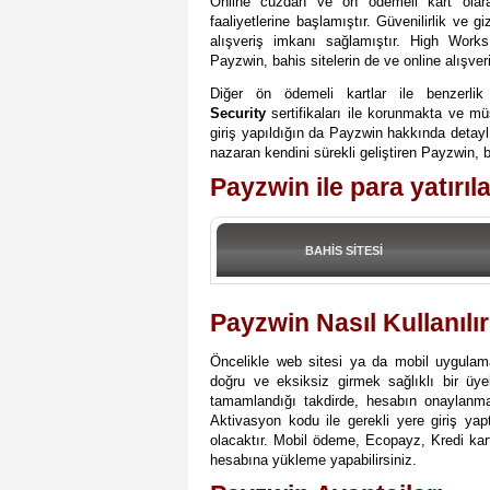
Online cüzdan ve ön ödemeli kart olarak
faaliyetlerine başlamıştır. Güvenilirlik ve gi
alışveriş imkanı sağlamıştır. High Works
Payzwin, bahis sitelerin de ve online alışv
Diğer ön ödemeli kartlar ile benzer
Security
sertifikaları ile korunmakta ve mü
giriş yapıldığın da Payzwin hakkında detaylı
nazaran kendini sürekli geliştiren Payzwin, 
Payzwin ile para yatırıla
BAHİS SİTESİ
Payzwin Nasıl Kullanılı
Öncelikle web sitesi ya da mobil uygulama 
doğru ve eksiksiz girmek sağlıklı bir üy
tamamlandığı takdirde, hesabın onaylanma
Aktivasyon kodu ile gerekli yere giriş ya
olacaktır. Mobil ödeme, Ecopayz, Kredi kart
hesabına yükleme yapabilirsiniz.