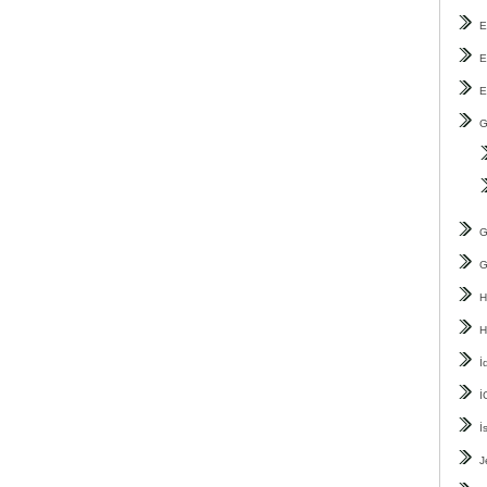
E
E
E
G
G
G
H
H
İ
İ
İ
J