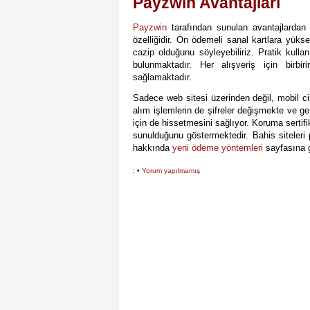
Payzwin Avantajları
Payzwin
tarafından sunulan avantajlardan
özelliğidir. Ön ödemeli sanal kartlara yüks
cazip olduğunu söyleyebiliriz. Pratik kullan
bulunmaktadır. Her alışveriş için birbi
sağlamaktadır.
Sadece web sitesi üzerinden değil, mobil 
alım işlemlerin de şifreler değişmekte ve ge
için de hissetmesini sağlıyor. Koruma sertif
sunulduğunu göstermektedir. Bahis siteleri
hakkında
yeni ödeme yöntemleri
sayfasına g
: •
Yorum yapılmamış