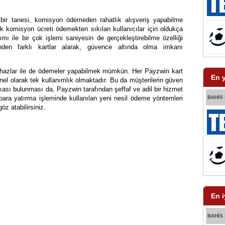
 bir tanesi, komisyon ödemeden rahatlık alışveriş yapabilme
ek komisyon ücreti ödemekten sıkılan kullanıcılar için oldukça
ımı ile bir çok işlemi saniyesin de gerçekleştirebilme özelliği
rinden farklı kartlar alarak, güvence altında olma imkanı
cihazlar ile de ödemeler yapabilmek mümkün. Her Payzwin kart
En 
nel olarak tek kullanımlık olmaktadır. Bu da müşterilerin güven
ikası bulunması da, Payzwin tarafından şeffaf ve adil bir hizmet
 para yatırma işleminde kullanılan yeni nesil ödeme yöntemleri
BAHİS 
öz atabilirsiniz.
En i
BAHİS 