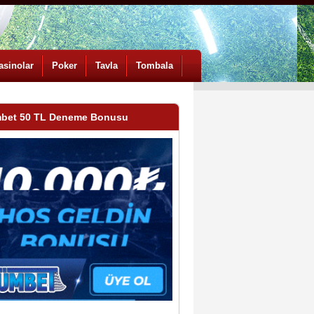
asinolar
Poker
Tavla
Tombala
bet 50 TL Deneme Bonusu