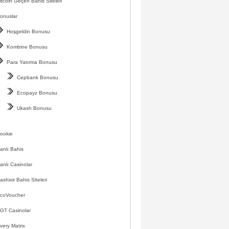
itcoin Geçen Bahis Siteleri
onuslar
Hoşgeldin Bonusu
Kombine Bonusu
Para Yatırma Bonusu
Cepbank Bonusu
Ecopayz Bonusu
Ukash Bonusu
ookie
anlı Bahis
anlı Casinolar
ashixir Bahis Siteleri
coVoucher
GT Casinolar
very Matrix