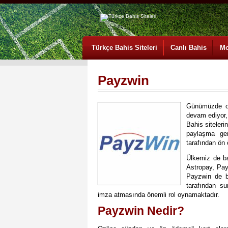
Türkçe Bahis Siteleri
Canlı Bahis
Mo
Payzwin
Günümüzde on
devam ediyor,
Bahis siteleri
paylaşma ger
tarafından ön 
Ülkemiz de bah
Astropay, Pay
Payzwin de b
tarafından su
imza atmasında önemli rol oynamaktadır.
Payzwin Nedir?