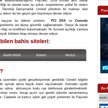
 adlandırabileceğimiz Payzwin, 2016 yılında aktif olarak
zliliği ön planda tutan bu şirket, müşterilerine şeffaf bir ortamı
 Teknoloji Danışmanlık Limited şirketinin bir markası olan
Fun
eriş alanın da her geçen gün büyümeye devam ediyor.
lik taşıyan bu ödeme yöntemi,
PCI DSS
ve
Comodo
şterilerine üst düzey güvenlik sağlamaktadır. Siteye ilk olarak
 bilgi ve özellikleri bulunmaktadır. İlk hizmete açıldığı zamana
büyük kitlelere hitap etmeye devam ediyor.
bilen bahis siteleri:
BAHİS SİTESİ
BONUS
İNCELE
r?
üzerinden üyelik gerçekleştirmek gereklidir. Gerekli bilgileri
elik açmak adına büyük önem taşımaktadır. Ardından üyelik
En A
sı adına aktivasyon kodu cep telefonuna gönderilmektedir.
ptıktan sonra, hesap açımı için gerekli işlemler tamamlanmış
ı, Cepbank ve kartsız işlem gibi çeşitli yöntemler ile Payzwin
BAHİS 