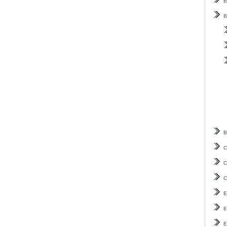
B
B
B
C
C
C
E
E
E