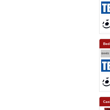
Bed
BAHİS 
Casi