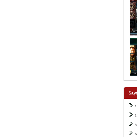
Sayf
1
1
A
A