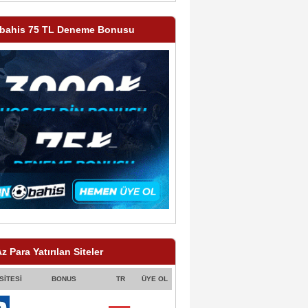
bahis 75 TL Deneme Bonusu
z Para Yatırılan Siteler
SİTESİ
BONUS
TR
ÜYE OL