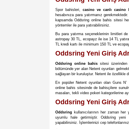
Spor bahisleri,
casino ve canlı casino
b
hesabınıza para yatırmanız gerekmektedir.
kapsamda Oddsring online bahis sitesi he
yöntemler ile para yatırabilirsiniz.
Bu para yatırma seçeneklerinin limitleri d
astropay 30 TL, ecopayz ile ise 14 TL yatırab
TL kredi kartı ile minimum 150 TL ve ecopayz
Oddsring Yeni Giriş Ad
Oddsring online bahis
sitesi üzerinden 
bölümünde yer alan Netent oyunları gelmekte
sağlayan bir kuruluştur. Netent ile özellikle d
En popüler Netent oyunları olan Guns N’ 
online bahis sitesinde de bahisçilere sunu
masaları, tekli video pokeri kategorilerine ay
Oddsring Yeni Giriş Adr
Oddsring
kullanıcılarının her zaman her 
uyumlu hale getirmiştir. Oddsring yeni 
yapabilirsiniz. İşlemlerinizi cep telefonları