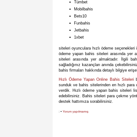
Tümbet
Mobilbahis
Bets10
Funbahis
Jetbahis
1xbet
siteleri oyunculara hızlı ödeme seçenekleri i
ödeme yapan bahis siteleri arasında yer a
siteleri arasında yer almaktadır. İlgili 
sağladığınız kazançları anında çekebilirsini
bahis firmaları hakkında detaylı bilgiye erişeb
Hızlı Ödeme Yapan Online Bahis Siteleri
b
sunduk ve bahis sitelerinden en hızlı para 
verdik. Hızlı ödeme yapan bahis siteleri lis
edebilirsiniz. Bahis siteleri para çekme yö
destek hattımıza sorabilirsiniz.
: •
Yorum yapılmamış