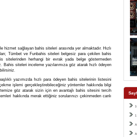
le hizmet sağlayan bahis siteleri arasında yer almaktadır. Hızlı
lan; Tümbet ve Funbahis siteleri belgesiz para çekilen bahis
bahis sitelerinden herhangi bir evrak yada belge göstermeden
z. Bahis siteleri inceleme yazılarımıza göz atarak hızlı ödeyen
ilirsiniz.
aşlıklı yazımızda hızlı para ödeyen bahis sitelerinin listesini
çekme işlemi gerçekleştirebileceğiniz yöntemler hakkında bilgi
temize göz atarak sizin için en avantajlı bahis sitesini tercih
Sayf
ntemleri hakkında merak ettiğiniz sorularınızı çekinmeden canlı
1
1
A
A