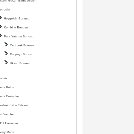
itcoin Geçen Bahis Siteleri
onuslar
Hoşgeldin Bonusu
Kombine Bonusu
Para Yatırma Bonusu
Cepbank Bonusu
Ecopayz Bonusu
Ukash Bonusu
ookie
anlı Bahis
anlı Casinolar
ashixir Bahis Siteleri
coVoucher
GT Casinolar
very Matrix