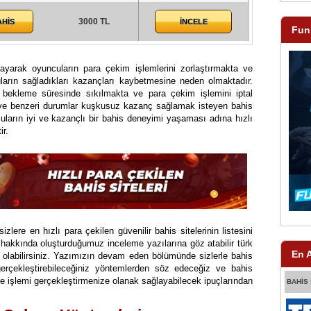
3000 TL
HIS
İNCELE
Fun
gulayarak oyuncuların para çekim işlemlerini zorlaştırmakta ve
arın sağladıkları kazançları kaybetmesine neden olmaktadır.
 bekleme süresinde sıkılmakta ve para çekim işlemini iptal
 ve benzeri durumlar kuşkusuz kazanç sağlamak isteyen bahis
uların iyi ve kazançlı bir bahis deneyimi yaşaması adına hızlı
ir.
zlere en hızlı para çekilen güvenilir bahis sitelerinin listesini
 hakkında oluşturduğumuz inceleme yazılarına göz atabilir türk
En A
ip olabilirsiniz. Yazımızın devam eden bölümünde sizlerle bahis
gerçekleştirebileceğiniz yöntemlerden söz edeceğiz ve bahis
me işlemi gerçekleştirmenize olanak sağlayabilecek ipuçlarından
BAHİS 