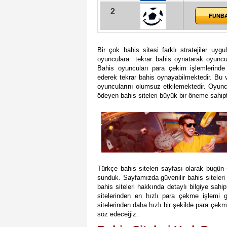
2
FUNBA
Bir çok bahis sitesi farklı stratejiler uy
oyunculara tekrar bahis oynatarak oyuncul
Bahis oyuncuları para çekim işlemlerinde
ederek tekrar bahis oynayabilmektedir. Bu
oyuncularını olumsuz etkilemektedir. Oyunc
ödeyen bahis siteleri büyük bir öneme sahipt
Türkçe bahis siteleri sayfası olarak bugün si
sunduk. Sayfamızda güvenilir bahis siteleri
bahis siteleri hakkında detaylı bilgiye sah
sitelerinden en hızlı para çekme işlemi 
sitelerinden daha hızlı bir şekilde para çek
söz edeceğiz.