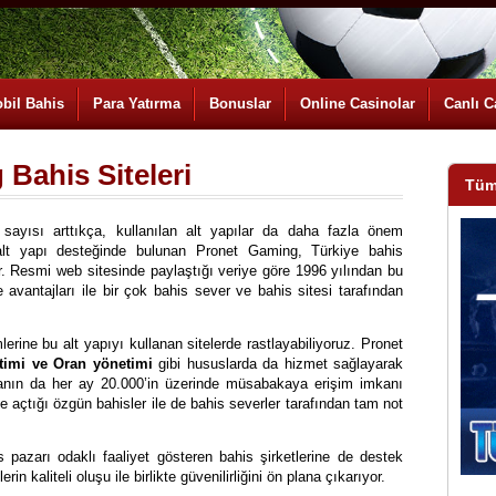
bil Bahis
Para Yatırma
Bonuslar
Online Casinolar
Canlı C
 Bahis Siteleri
Tüm
 sayısı arttıkça, kullanılan alt yapılar da daha fazla önem
alt yapı desteğinde bulunan Pronet Gaming, Türkiye bahis
r. Resmi web sitesinde paylaştığı veriye göre 1996 yılından bu
e avantajları ile bir çok bahis sever ve bahis sitesi tarafından
rine bu alt yapıyı kullanan sitelerde rastlayabiliyoruz. Pronet
etimi ve Oran yönetimi
gibi hususlarda da hizmet sağlayarak
alanın da her ay 20.000’in üzerinde müsabakaya erişim imkanı
 açtığı özgün bahisler ile de bahis severler tarafından tam not
 pazarı odaklı faaliyet gösteren bahis şirketlerine de destek
in kaliteli oluşu ile birlikte güvenilirliğini ön plana çıkarıyor.