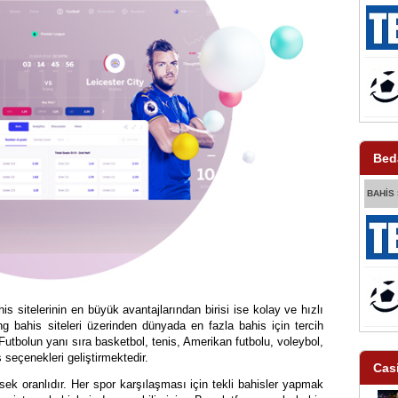
Bed
BAHİS 
s sitelerinin en büyük avantajlarından birisi ise kolay ve hızlı
g bahis siteleri üzerinden dünyada en fazla bahis için tercih
z. Futbolun yanı sıra basketbol, tenis, Amerikan futbolu, voleybol,
s seçenekleri geliştirmektedir.
Casi
ek oranlıdır. Her spor karşılaşması için tekli bahisler yapmak