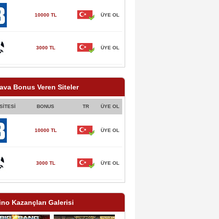
10000 TL
ÜYE OL
3000 TL
ÜYE OL
ava Bonus Veren Siteler
SİTESİ
BONUS
TR
ÜYE OL
10000 TL
ÜYE OL
3000 TL
ÜYE OL
no Kazançları Galerisi