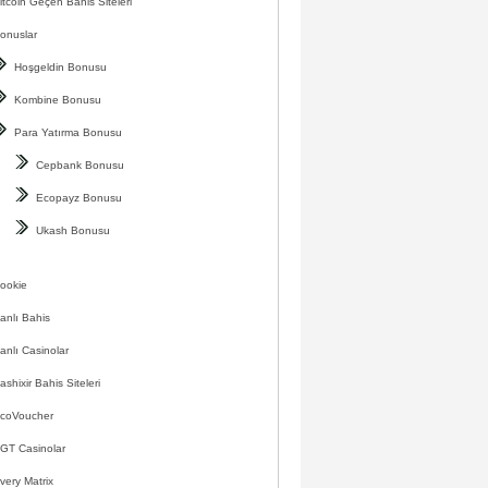
itcoin Geçen Bahis Siteleri
onuslar
Hoşgeldin Bonusu
Kombine Bonusu
Para Yatırma Bonusu
Cepbank Bonusu
Ecopayz Bonusu
Ukash Bonusu
ookie
anlı Bahis
anlı Casinolar
ashixir Bahis Siteleri
coVoucher
GT Casinolar
very Matrix