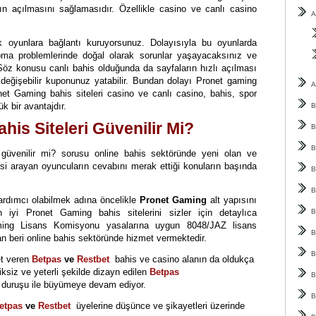
ın açılmasını sağlamasıdır. Özellikle casino ve canlı casino
A
 oyunlara bağlantı kuruyorsunuz. Dolayısıyla bu oyunlarda
pma problemlerinde doğal olarak sorunlar yaşayacaksınız ve
z konusu canlı bahis olduğunda da sayfaların hızlı açılması
değişebilir kuponunuz yatabilir. Bundan dolayı Pronet gaming
A
onet Gaming bahis siteleri casino ve canlı casino, bahis, spor
k bir avantajdır.
B
his Siteleri Güvenilir Mi?
B
B
 güvenilir mi? sorusu online bahis sektöründe yeni olan ve
tesi arayan oyuncuların cevabını merak ettiği konuların başında
B
B
ardımcı olabilmek adına öncelikle
Pronet Gaming
alt yapısını
B
iyi Pronet Gaming bahis sitelerini sizler için detaylıca
ng Lisans Komisyonu yasalarına uygun 8048/JAZ lisans
B
an beri online bahis sektöründe hizmet vermektedir.
B
et veren
Betpas
ve
Restbet
bahis ve casino alanın da oldukça
siz ve yeterli şekilde dizayn edilen
Betpas
B
k duruşu ile büyümeye devam ediyor.
B
etpas
ve
Restbet
üyelerine düşünce ve şikayetleri üzerinde