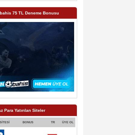
bahis 75 TL Deneme Bonusu
z Para Yatırılan Siteler
SİTESİ
BONUS
TR
ÜYE OL