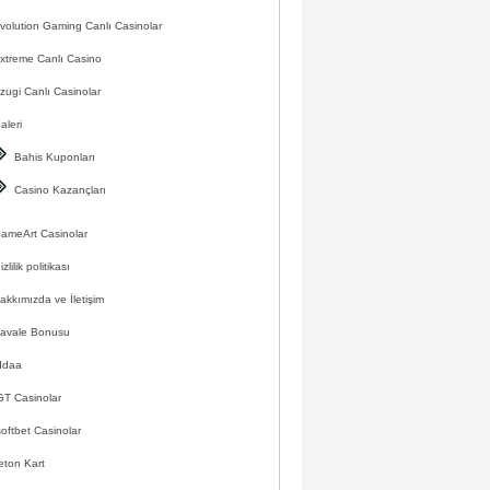
volution Gaming Canlı Casinolar
xtreme Canlı Casino
zugi Canlı Casinolar
aleri
Bahis Kuponları
Casino Kazançları
ameArt Casinolar
izlilik politikası
akkımızda ve İletişim
avale Bonusu
ddaa
GT Casinolar
softbet Casinolar
eton Kart