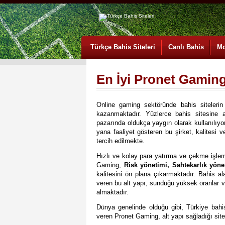
Türkçe Bahis Siteleri
Canlı Bahis
Mo
En İyi Pronet Gaming
Online gaming sektöründe bahis sitelerin
kazanmaktadır. Yüzlerce bahis sitesine 
pazarında oldukça yaygın olarak kullanılıyo
yana faaliyet gösteren bu şirket, kalitesi v
tercih edilmekte.
Hızlı ve kolay para yatırma ve çekme işlemle
Gaming,
Risk yönetimi, Sahtekarlık yön
kalitesini ön plana çıkarmaktadır. Bahis 
veren bu alt yapı, sunduğu yüksek oranlar ve
almaktadır.
Dünya genelinde olduğu gibi, Türkiye bahis
veren Pronet Gaming, alt yapı sağladığı siteler