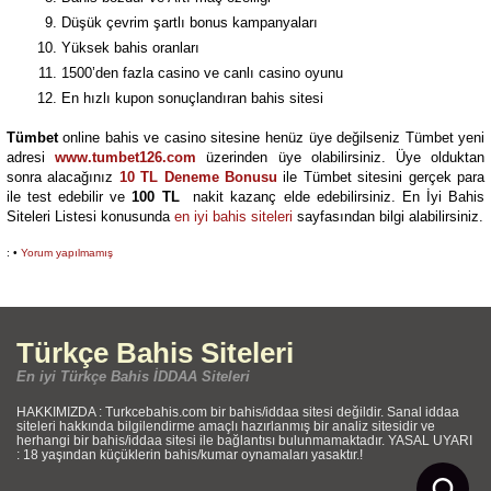
Düşük çevrim şartlı bonus kampanyaları
Yüksek bahis oranları
1500’den fazla casino ve canlı casino oyunu
En hızlı kupon sonuçlandıran bahis sitesi
Tümbet
online bahis ve casino sitesine henüz üye değilseniz Tümbet yeni
adresi
www.tumbet126.com
üzerinden üye olabilirsiniz. Üye olduktan
sonra alacağınız
10 TL Deneme Bonusu
ile Tümbet sitesini gerçek para
ile test edebilir ve
100 TL
nakit kazanç elde edebilirsiniz. En İyi Bahis
Siteleri Listesi konusunda
en iyi bahis siteleri
sayfasından bilgi alabilirsiniz.
: •
Yorum yapılmamış
Türkçe Bahis Siteleri
En iyi Türkçe Bahis İDDAA Siteleri
HAKKIMIZDA : Turkcebahis.com bir bahis/iddaa sitesi değildir. Sanal iddaa
siteleri hakkında bilgilendirme amaçlı hazırlanmış bir analiz sitesidir ve
herhangi bir bahis/iddaa sitesi ile bağlantısı bulunmamaktadır. YASAL UYARI
: 18 yaşından küçüklerin bahis/kumar oynamaları yasaktır.!