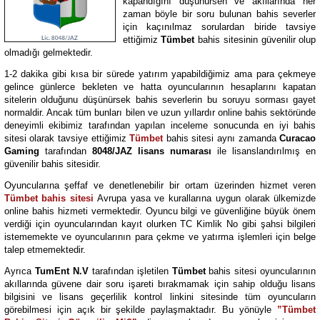
kapandığını düşünürsen ve akıllarında her
zaman böyle bir soru bulunan bahis severler
için kaçınılmaz sorulardan biride tavsiye
ettiğimiz
Tümbet
bahis sitesinin güvenilir olup
olmadığı gelmektedir.
1-2 dakika gibi kısa bir sürede yatırım yapabildiğimiz ama para çekmeye
gelince günlerce bekleten ve hatta oyuncularının hesaplarını kapatan
sitelerin olduğunu düşünürsek bahis severlerin bu soruyu sorması gayet
normaldir. Ancak tüm bunları bilen ve uzun yıllardır online bahis sektöründe
deneyimli ekibimiz tarafından yapılan inceleme sonucunda en iyi bahis
sitesi olarak tavsiye ettiğimiz
Tümbet
bahis sitesi aynı zamanda
Curacao
Gaming
tarafından
8048/JAZ lisans numarası
ile lisanslandırılmış en
güvenilir bahis sitesidir.
Oyuncularına şeffaf ve denetlenebilir bir ortam üzerinden hizmet veren
Tümbet bahis sitesi
Avrupa yasa ve kurallarına uygun olarak ülkemizde
online bahis hizmeti vermektedir. Oyuncu bilgi ve güvenliğine büyük önem
verdiği için oyuncularından kayıt olurken TC Kimlik No gibi şahsi bilgileri
istememekte ve oyuncularının para çekme ve yatırma işlemleri için belge
talep etmemektedir.
Ayrıca
TumEnt N.V
tarafından işletilen
Tümbet
bahis sitesi oyuncularının
akıllarında güvene dair soru işareti bırakmamak için sahip olduğu lisans
bilgisini ve lisans geçerlilik kontrol linkini sitesinde tüm oyuncuların
görebilmesi için açık bir şekilde paylaşmaktadır. Bu yönüyle
”Tümbet