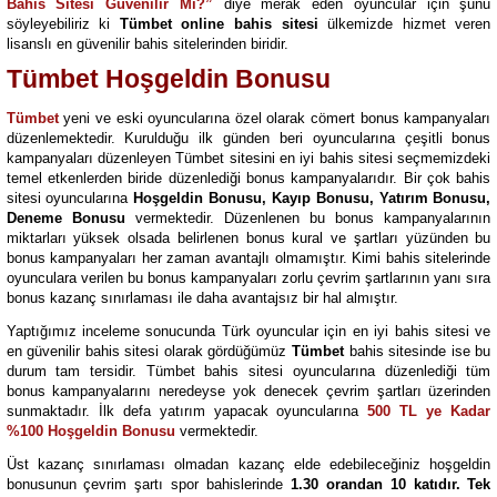
Bahis Sitesi Güvenilir Mi?”
diye merak eden oyuncular için şunu
söyleyebiliriz ki
Tümbet online bahis sitesi
ülkemizde hizmet veren
lisanslı en güvenilir bahis sitelerinden biridir.
Tümbet Hoşgeldin Bonusu
Tümbet
yeni ve eski oyuncularına özel olarak cömert bonus kampanyaları
düzenlemektedir. Kurulduğu ilk günden beri oyuncularına çeşitli bonus
kampanyaları düzenleyen Tümbet sitesini en iyi bahis sitesi seçmemizdeki
temel etkenlerden biride düzenlediği bonus kampanyalarıdır. Bir çok bahis
sitesi oyuncularına
Hoşgeldin Bonusu, Kayıp Bonusu, Yatırım Bonusu,
Deneme Bonusu
vermektedir. Düzenlenen bu bonus kampanyalarının
miktarları yüksek olsada belirlenen bonus kural ve şartları yüzünden bu
bonus kampanyaları her zaman avantajlı olmamıştır. Kimi bahis sitelerinde
oyunculara verilen bu bonus kampanyaları zorlu çevrim şartlarının yanı sıra
bonus kazanç sınırlaması ile daha avantajsız bir hal almıştır.
Yaptığımız inceleme sonucunda Türk oyuncular için en iyi bahis sitesi ve
en güvenilir bahis sitesi olarak gördüğümüz
Tümbet
bahis sitesinde ise bu
durum tam tersidir. Tümbet bahis sitesi oyuncularına düzenlediği tüm
bonus kampanyalarını neredeyse yok denecek çevrim şartları üzerinden
sunmaktadır. İlk defa yatırım yapacak oyuncularına
500 TL ye Kadar
%100 Hoşgeldin Bonusu
vermektedir.
Üst kazanç sınırlaması olmadan kazanç elde edebileceğiniz hoşgeldin
bonusunun çevrim şartı spor bahislerinde
1.30 orandan 10 katıdır. Tek