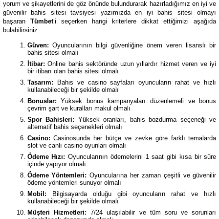
yorum ve şikayetlerini de göz önünde bulundurarak hazırladığımız en iyi ve
güvenilir bahis sitesi tavsiyesi yazımızda en iyi bahis sitesi olmayı
başaran
Tümbet
‘i seçerken hangi kriterlere dikkat ettiğimizi aşağıda
bulabilirsiniz.
Güven:
Oyuncularının bilgi güvenliğine önem veren lisanslı bir
bahis sitesi olmalı
İtibar:
Online bahis sektöründe uzun yıllardır hizmet veren ve iyi
bir itibarı olan bahis sitesi olmalı
Tasarım:
Bahis ve casino sayfaları oyuncuların rahat ve hızlı
kullanabileceği bir şekilde olmalı
Bonuslar:
Yüksek bonus kampanyaları düzenlemeli ve bonus
çevrim şart ve kuralları makul olmalı
Spor Bahisleri:
Yüksek oranları, bahis bozdurma seçeneği ve
alternatif bahis seçenekleri olmalı
Casino:
Casinosunda her bütçe ve zevke göre farklı temalarda
slot ve canlı casino oyunları olmalı
Ödeme Hızı:
Oyuncularının ödemelerini 1 saat gibi kısa bir süre
içinde yapıyor olmalı
Ödeme Yöntemleri:
Oyuncularına her zaman çeşitli ve güvenilir
ödeme yöntemleri sunuyor olmalı
Mobil:
Bilgisayarda olduğu gibi oyuncuların rahat ve hızlı
kullanabileceği bir şekilde olmalı
Müşteri Hizmetleri:
7/24 ulaşılabilir ve tüm soru ve sorunları